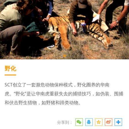
野化
SCT创立了一套濒危动物保种模式，野化圈养的华南
虎。“野化”是让华南虎重获失去的捕猎技巧，如伪装、围捕
和伏击野生猎物，如野猪和蹄类动物。
分享到：