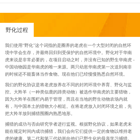
野化过程
我们使用
“
野化
”
这个词指的是圈养的老虎在一个大型封闭的自然环
境中学会生存，并最终回归到受保护的自然环境中。野化对于华南
虎来说是非常必要的，在项目启动之时，并没有已知的野生华南虎
-
中国动物园是华南虎的唯一来源。两只幼崽华南虎第一次送到南非
的时候还不能畜体当作食物。现在他们已经慢慢熟悉自然环境。
我们的野化协议是将老虎放养在不同的封闭环境中养育、野化与监
控。大羚羊（一种类似鹿的蹄类动物）被选作华南虎的主要猎物，
因为大羚羊在围栏内易于管理，而且在当地的野生动物农场内就
有，与中国本土的猎物大小相近。在将老虎放入封闭环境之前，先
把大羚羊放到捕猎围圈内熟悉地形。
捕猎的成功与否由研究学者进行监视。根据野化协议，如果老虎未
能在规定时间内成功捕猎，我们会向它们提供一定的食物以维持老
虎的健康。第二代和第三代幼崽向他们已野生化的
母亲
学习捕猎。